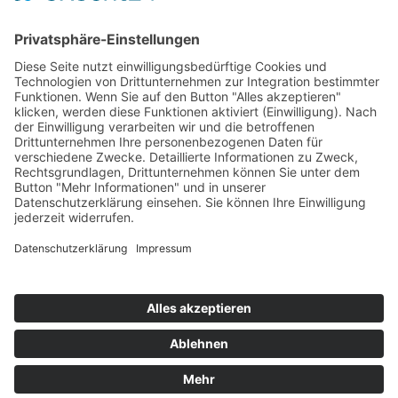
AGB
Datenschutzerklärung
Impressum
Widerrufsbelehrung
Kündigen
Vertrag widerrufen
Tanzschule Beer - dance & more
Schiffdorfer Chaussee 178 c/d
27574 Bremerhaven
Tel: +49 471 21400
E-Mail: info@tanzschule-beer.de