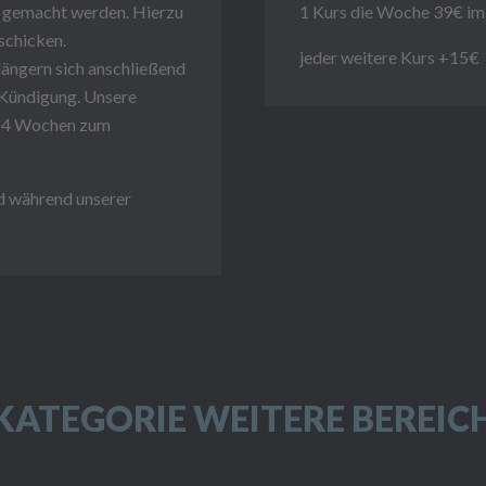
e gemacht werden. Hierzu
1 Kurs die Woche 39€ i
 schicken.
jeder weitere Kurs +15€
längern sich anschließend
 Kündigung. Unsere
gt 4 Wochen zum
nd während unserer
KATEGORIE WEITERE BEREIC