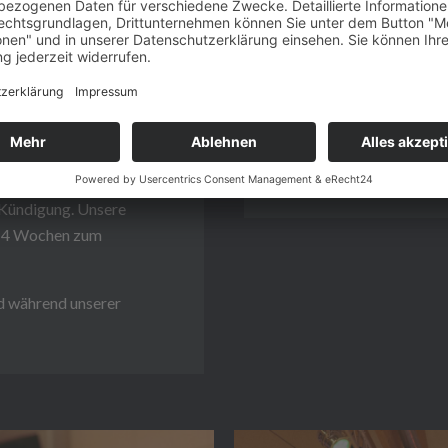
IONEN
HONORAR
e gemacht werden. Hierzu
1 Kurs die Woche 39€ i
 schicken.
jeder weitere Kurs +15€
längern sich anschließend
 Kündigung. Unsere
gt 4 Wochen zum
nd während unserer