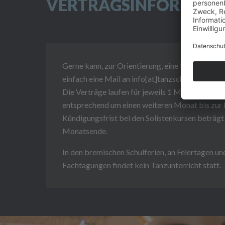
VERTRAGSINFORMAT
Gerne kann, zur Orientierung, eine Probestund
einfach eine Mail an info[at]tanzschule-beer.de
Die Verträge laufen für jeweils 1 Monat und ver
entsprechend um einen weiteren Monat bis zur
Kündigungsfrist bei den Solistenkursen beträ
Monatsende.
In den bremischen Schulferien, an Feiertagen u
Fachtagungen findet kein Tanzunterricht statt.