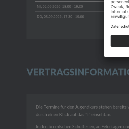
VERTRAGSINFORMAT
Die Termine für den Jugendkurs stehen bereits v
durch einen Klick auf das "i" einsehbar.
In den bremischen Schulferien, an Feiertagen u