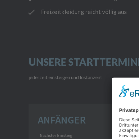
Freizeitkleidung reicht völlig aus
UNSERE STARTTERMIN
jederzeit einsteigen und lostanzen!