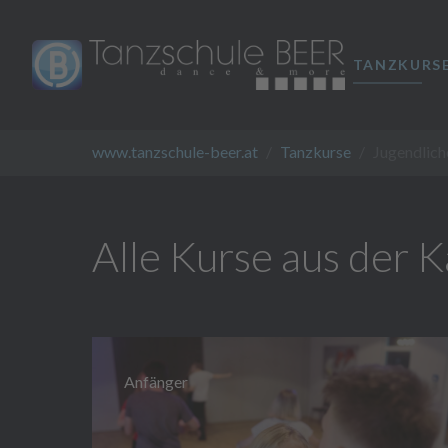
TANZKURS
Skip to main content
You are here:
www.tanzschule-beer.at
Tanzkurse
Jugendlich
Alle Kurse aus der 
Anfänger